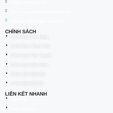
Hotline: 0983.863.755
Email: bagachohangvtc@gmail.com
Website: https://bagachohang.net
CHÍNH SÁCH
Chính Sách Bán Hàng
Chính Sách Thanh Toán
Chính Sách Vận Chuyển
Chính Sách Bảo Hành
Chính Sách Bảo Mật
Chính Sách Đổi Trả
LIÊN KẾT NHANH
Giới thiệu
Baga chở hàng