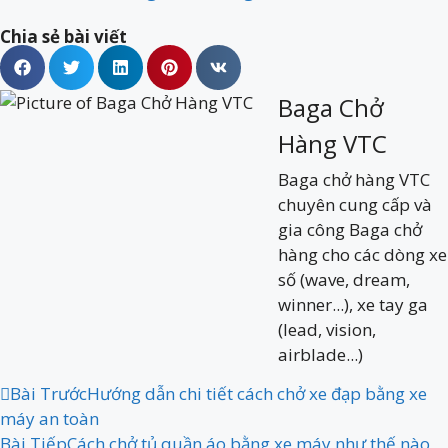
Chia sẻ bài viết
Baga Chở
Hàng VTC
Baga chở hàng VTC
chuyên cung cấp và
gia công Baga chở
hàng cho các dòng xe
số (wave, dream,
winner...), xe tay ga
(lead, vision,
airblade...)
Bài Trước
Hướng dẫn chi tiết cách chở xe đạp bằng xe
máy an toàn
Bài Tiếp
Cách chở tủ quần áo bằng xe máy như thế nào