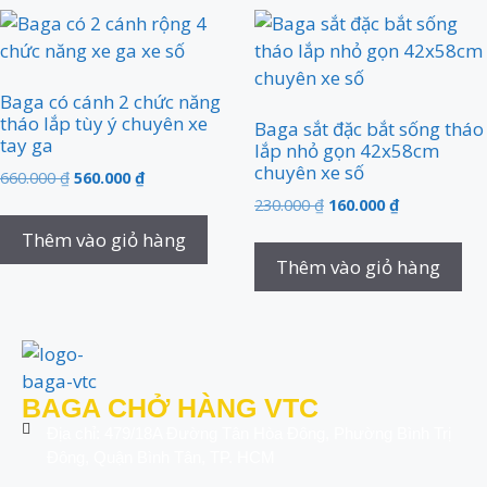
Baga có cánh 2 chức năng
tháo lắp tùy ý chuyên xe
Baga sắt đặc bắt sống tháo
tay ga
lắp nhỏ gọn 42x58cm
chuyên xe số
660.000
₫
560.000
₫
230.000
₫
160.000
₫
Thêm vào giỏ hàng
Thêm vào giỏ hàng
BAGA CHỞ HÀNG VTC
Địa chỉ: 479/18A Đường Tân Hòa Đông, Phường Bình Trị
Đông, Quận Bình Tân, TP. HCM