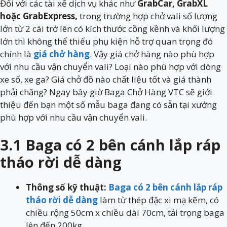
Đối với các tài xế dịch vụ khác như
GrabCar, GrabXL
hoặc GrabExpress,
trong trường hợp chở vali số lượng
lớn từ 2 cái trở lên có kích thước cồng kềnh và khối lượng
lớn thì không thể thiếu phụ kiện hỗ trợ quan trọng đó
chính là
giá chở hàng
. Vậy giá chở hàng nào phù hợp
với nhu cầu vận chuyển vali? Loại nào phù hợp với dòng
xe số, xe ga? Giá chở đồ nào chất liệu tốt và giá thành
phải chăng? Ngay bây giờ Baga Chở Hàng VTC sẽ giới
thiệu đến bạn một số mẫu baga đang có sẵn tại xưởng
phù hợp với nhu cầu vận chuyển vali.
3.1 Baga có 2 bên cánh lắp ráp
tháo rời dễ dàng
Thông số kỹ thuật:
Baga có 2 bên cánh lắp ráp
tháo rời dễ dàng
làm từ thép đặc xi mạ kẽm, có
chiều rộng 50cm x chiều dài 70cm, tải trọng baga
lên đến 200kg.