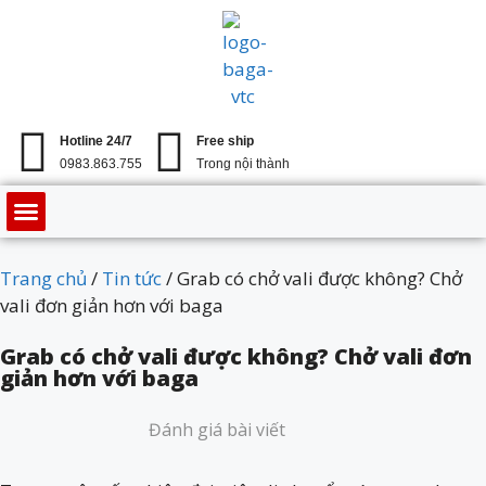
Hotline 24/7
Free ship
0983.863.755
Trong nội thành
TRANG CHỦ
GIỚI THIỆU
BAGA CHỞ HÀNG
TIN TỨC
LIÊN HỆ
Trang chủ
/
Tin tức
/ Grab có chở vali được không? Chở
vali đơn giản hơn với baga
Grab có chở vali được không? Chở vali đơn
giản hơn với baga
Đánh giá bài viết